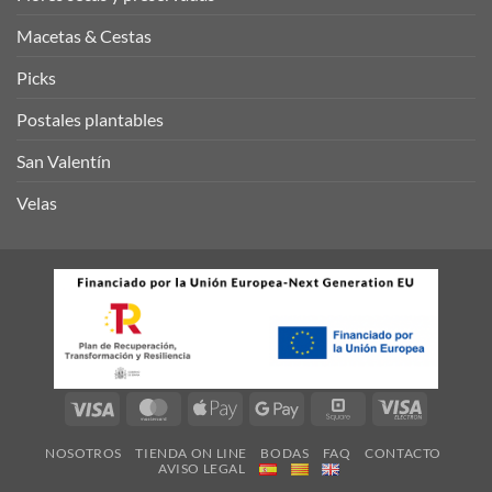
Macetas & Cestas
Picks
Postales plantables
San Valentín
Velas
Visa
MasterCard
Apple
Google
Square
Visa
Pay
Pay
Electron
NOSOTROS
TIENDA ON LINE
BODAS
FAQ
CONTACTO
AVISO LEGAL