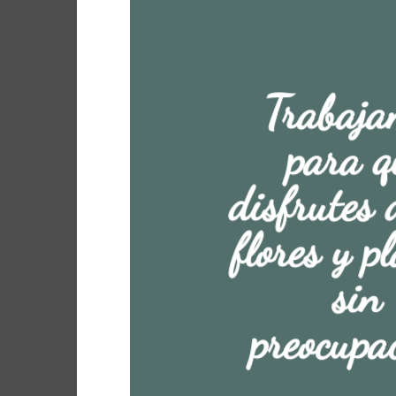
Trabaja
para q
disfrutes 
flores y p
sin
preocupa