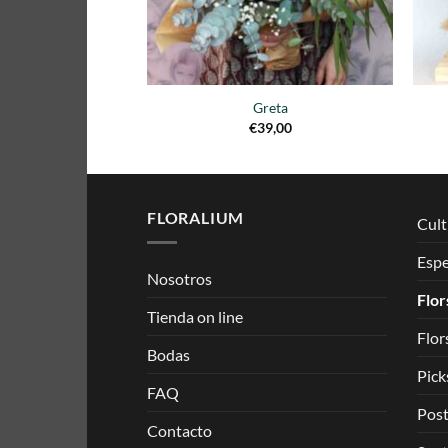
Greta
€
39,00
FLORALIUM
Culti
Esp
Nosotros
Flor
Tienda on line
Flor
Bodas
Pick
FAQ
Post
Contacto