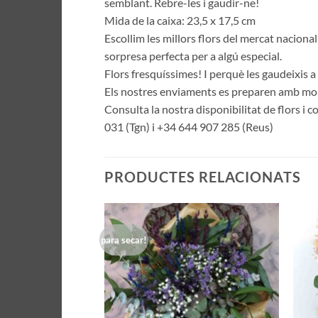
semblant. Rebre-les i gaudir-ne!
Mida de la caixa: 23,5 x 17,5 cm
Escollim les millors flors del mercat nacional
sorpresa perfecta per a algú especial.
Flors fresquíssimes! I perquè les gaudeixis a
Els nostres enviaments es preparen amb molt
Consulta la nostra disponibilitat de flors 
031 (Tgn) i +34 644 907 285 (Reus)
PRODUCTES RELACIONATS
para secar!
Añadir
a la
lista de
deseos