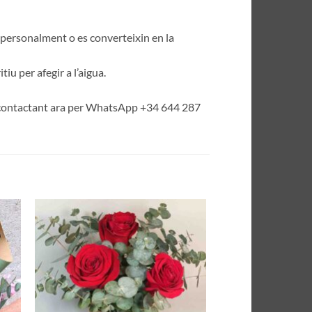
is personalment o es converteixin en la
u per afegir a l’aigua.
es contactant ara per WhatsApp +34 644 287
dir
Añadir
la
a la
a de
lista de
eos
deseos