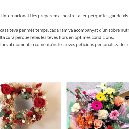
 i internacional i les preparem al nostre taller, perquè les gaudeix
 casa teva per més temps, cada ram va acompanyat d’un sobre nutriti
a cura perquè rebis les teves flors en òptimes condicions.
i colors al moment, o comenta’ns les teves peticions personalitzad
Añadir
Aña
a la
a 
lista de
list
deseos
des