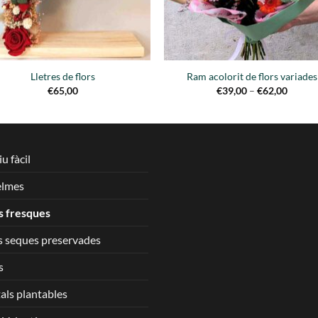
Lletres de flors
Ram acolorit de flors variades
Interva
€
65,00
€
39,00
–
€
62,00
de
preus:
€39,00
a
€62,00
u fàcil
elmes
s fresques
s seques preservades
s
als plantables