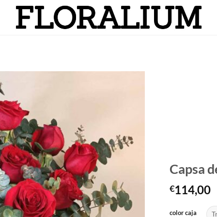
Añadir
a la
lista
de
deseos
Capsa d
114,00
€
color caja