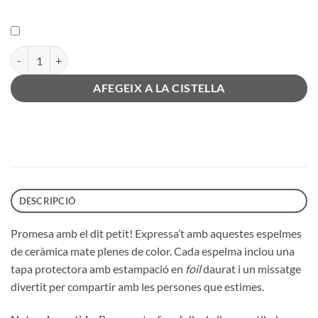
quantitat de Espelma Promesa amb el dit petit
AFEGEIX A LA CISTELLA
DESCRIPCIÓ
Promesa amb el dit petit! Expressa’t amb aquestes espelmes
de ceràmica mate plenes de color. Cada espelma inclou una
tapa protectora amb estampació en
foil
daurat i un missatge
divertit per compartir amb les persones que estimes.