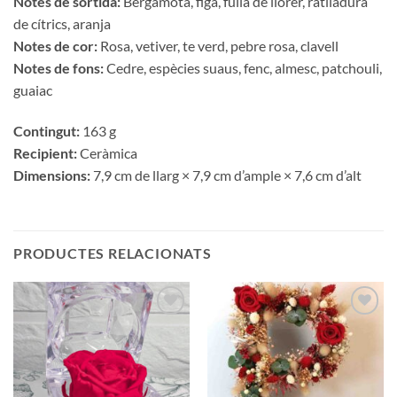
Notes de sortida:
Bergamota, figa, fulla de llorer, ratlladura
de cítrics, aranja
Notes de cor:
Rosa, vetiver, te verd, pebre rosa, clavell
Notes de fons:
Cedre, espècies suaus, fenc, almesc, patchouli,
guaiac
Contingut:
163 g
Recipient:
Ceràmica
Dimensions:
7,9 cm de llarg × 7,9 cm d’ample × 7,6 cm d’alt
PRODUCTES RELACIONATS
Añadir
Añadir
a la
a la
lista de
lista de
deseos
deseos