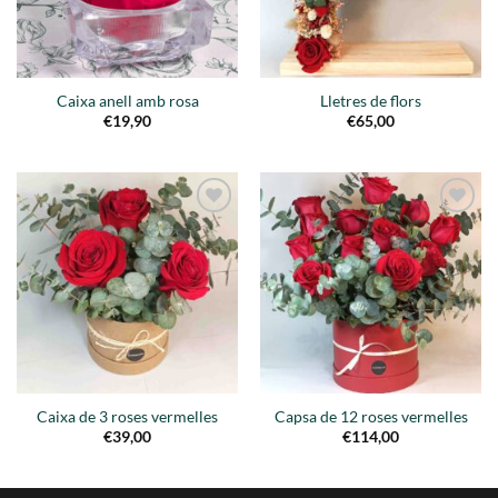
Caixa anell amb rosa
Lletres de flors
€
19,90
€
65,00
Añadir
Añadir
a la
a la
lista de
lista de
deseos
deseos
Caixa de 3 roses vermelles
Capsa de 12 roses vermelles
€
39,00
€
114,00