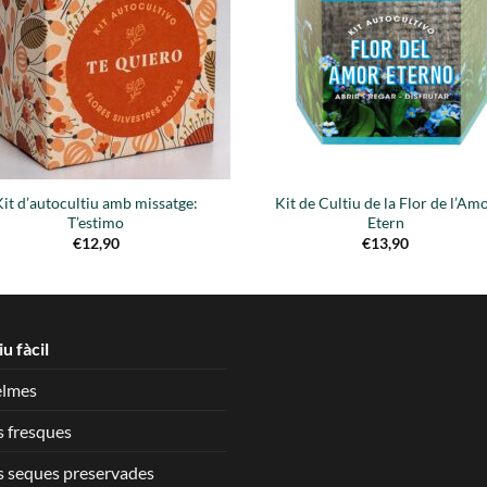
lista de
list
deseos
des
Kit d’autocultiu amb missatge:
Kit de Cultiu de la Flor de l’Am
T’estimo
Etern
€
12,90
€
13,90
iu fàcil
elmes
s fresques
s seques preservades