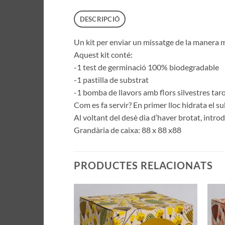
DESCRIPCIÓ
Un kit per enviar un missatge de la manera m
Aquest kit conté:
-1 test de germinació 100% biodegradable
-1 pastilla de substrat
-1 bomba de llavors amb flors silvestres taro
Com es fa servir? En primer lloc hidrata el s
Al voltant del desè dia d’haver brotat, introdu
Grandària de caixa: 88 x 88 x88
PRODUCTES RELACIONATS
Añadir
a la