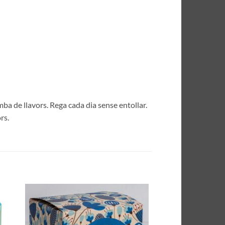
mba de llavors. Rega cada dia sense entollar.
rs.
dir
Añadir
la
a la