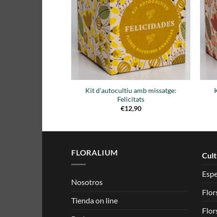
lista de
deseos
Kit d’autocultiu amb missatge:
Felicitats
€
12,90
FLORALIUM
Cult
Esp
Nosotros
Flor
Tienda on line
Flor