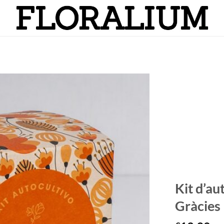
Añadir
a la
lista
de
deseos
Kit d’au
Gràcies