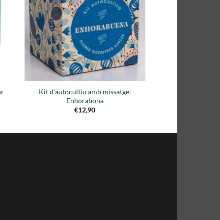
a de
lista de
eos
deseos
or
Kit d’autocultiu amb missatge:
Enhorabona
€
12,90