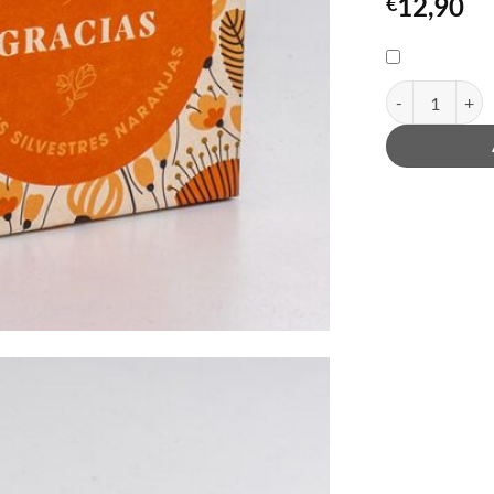
12,90
€
quantitat de Ki