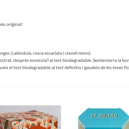
és original!
nges (calèndula, rosca escarlata i clavell moro).
ubstrat, després esmicola’l al test biodegradable. Semienterra la bo
eix el test biodegradable al test definitiu i gaudeix de les teves flo
Añadir
Aña
a la
a 