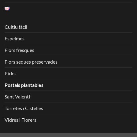
Cultiu fàcil
Espelmes
Flors fresques
Flors seques preservades
Picks
Postals plantables
Sant Valentí
Torretes i Cistelles
Vidres i Florers