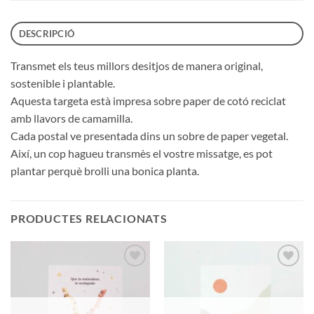
DESCRIPCIÓ
Transmet els teus millors desitjos de manera original,
sostenible i plantable.
Aquesta targeta està impresa sobre paper de cotó reciclat
amb llavors de camamilla.
Cada postal ve presentada dins un sobre de paper vegetal.
Així, un cop hagueu transmès el vostre missatge, es pot
plantar perquè brolli una bonica planta.
PRODUCTES RELACIONATS
Añadir
Añadir
a la
a la
lista de
lista de
deseos
deseos