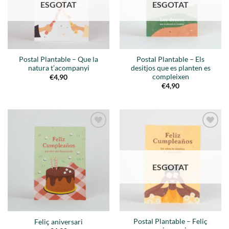
ESGOTAT
ESGOTAT
Postal Plantable – Que la
Postal Plantable – Els
natura t’acompanyi
desitjos que es planten es
compleixen
€
4,90
€
4,90
Añadir
Añadir
a la
a la
lista de
lista de
deseos
deseos
ESGOTAT
Postal Plantable – Feliç
Feliç aniversari