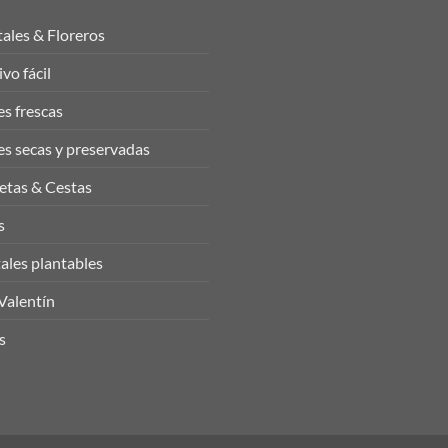
tales & Floreros
ivo fácil
es frescas
es secas y preservadas
tas & Cestas
s
ales plantables
Valentín
s