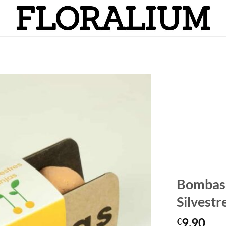
Añadir
a la
lista
de
deseos
Bombas 
Silvestr
9,90
€