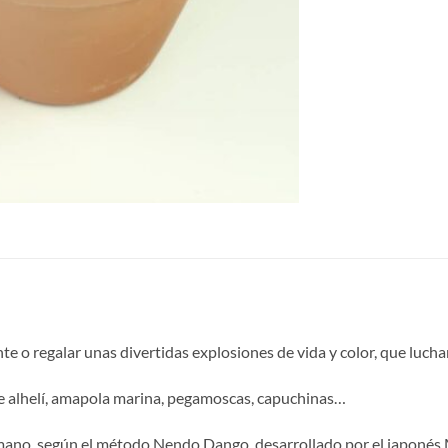
te o regalar unas divertidas explosiones de vida y color, que luch
e alhelí, amapola marina, pegamoscas, capuchinas…
 mano, según el método Nendo Dango, desarrollado por el japoné