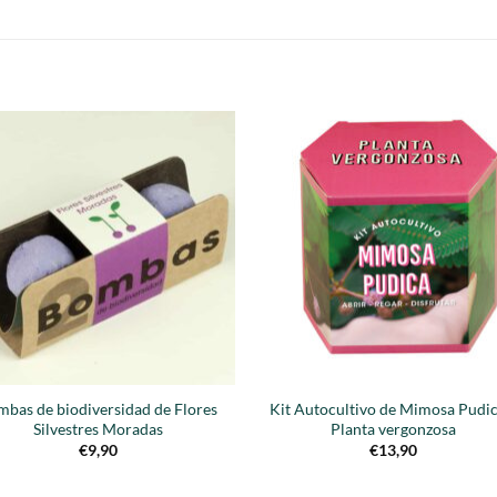
S
Añadir
Aña
a la
a 
lista de
list
deseos
des
mbas de biodiversidad de Flores
Kit Autocultivo de Mimosa Pudic
Silvestres Moradas
Planta vergonzosa
€
9,90
€
13,90