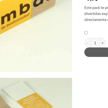
Este pack te p
divertidas exp
directamente c
Bombas de biodi