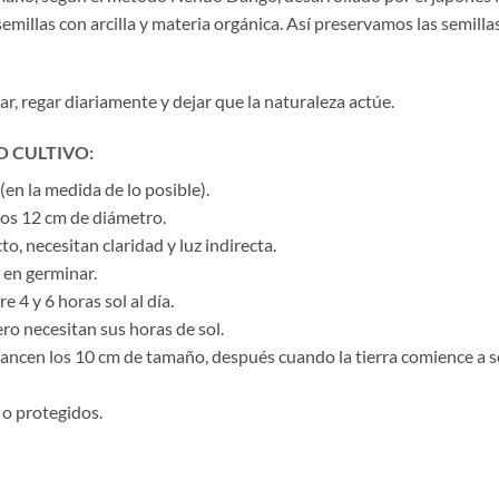
semillas con arcilla y materia orgánica. Así preservamos las semil
r, regar diariamente y dejar que la naturaleza actúe.
 CULTIVO:
n la medida de lo posible).
os 12 cm de diámetro.
to, necesitan claridad y luz indirecta.
 en germinar.
 4 y 6 horas sol al día.
ero necesitan sus horas de sol.
cancen los 10 cm de tamaño, después cuando la tierra comience a s
 o protegidos.