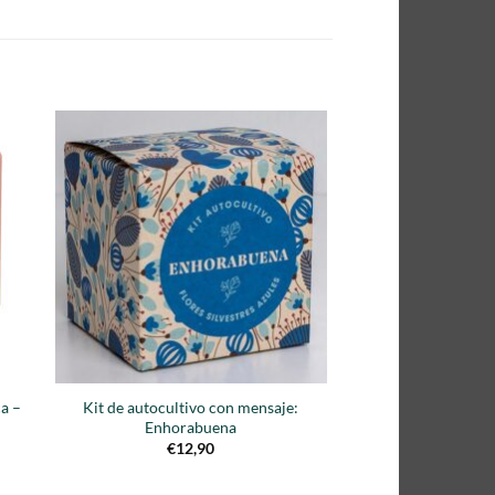
dir
Añadir
la
a la
a de
lista de
eos
deseos
a –
Kit de autocultivo con mensaje:
Enhorabuena
€
12,90