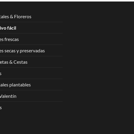
tales & Floreros
ivo fácil
es frescas
es secas y preservadas
tas & Cestas
s
ales plantables
Valentín
s