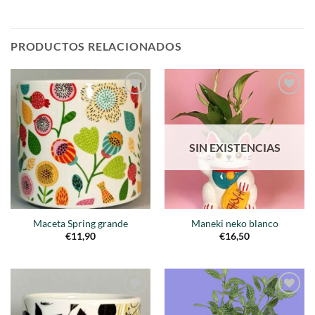
PRODUCTOS RELACIONADOS
Añadir
Añadir
a la
a la
lista de
lista de
deseos
deseos
SIN EXISTENCIAS
Maceta Spring grande
Maneki neko blanco
€
11,90
€
16,50
Añadir
Añadir
a la
a la