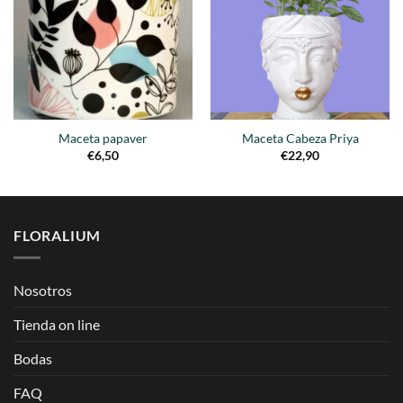
lista de
lista de
deseos
deseos
Maceta papaver
Maceta Cabeza Priya
€
6,50
€
22,90
FLORALIUM
Nosotros
Tienda on line
Bodas
FAQ