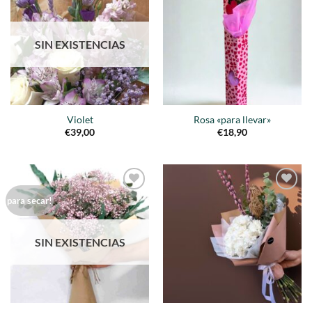
Añadir
Añadir
a la
a la
lista de
lista de
deseos
deseos
SIN EXISTENCIAS
Violet
Rosa «para llevar»
€
39,00
€
18,90
Añadir
Añadir
para secar!
a la
a la
lista de
lista de
deseos
deseos
SIN EXISTENCIAS