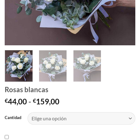
Rosas blancas
Rango
44,00
-
159,00
€
€
de
precios:
Cantidad
desde
€44,00
hasta