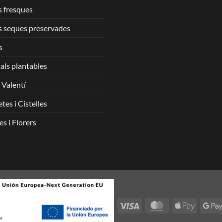
s fresques
s seques preservades
s
als plantables
 Valentí
etes i Cistelles
es i Florers
Visa
MasterCard
Apple
Pay