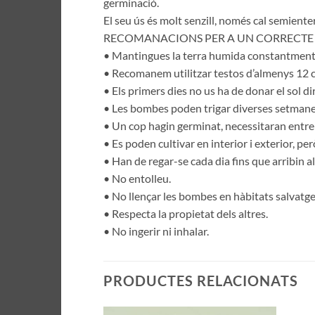
germinació.
El seu ús és molt senzill, només cal semienter
RECOMANACIONS PER A UN CORRECTE 
• Mantingues la terra humida constantment (
• Recomanem utilitzar testos d’almenys 12 
• Els primers dies no us ha de donar el sol di
• Les bombes poden trigar diverses setmane
• Un cop hagin germinat, necessitaran entre 4 
• Es poden cultivar en interior i exterior, per
• Han de regar-se cada dia fins que arribin a
• No entolleu.
• No llençar les bombes en hàbitats salvatge
• Respecta la propietat dels altres.
• No ingerir ni inhalar.
PRODUCTES RELACIONATS