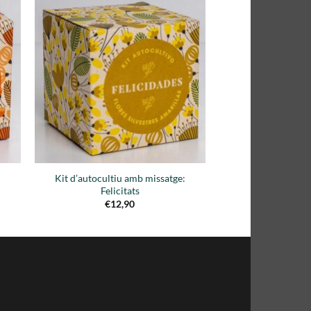
dir
Añadir
la
a la
a de
lista de
eos
deseos
:
Kit d’autocultiu amb missatge:
Felicitats
€
12,90