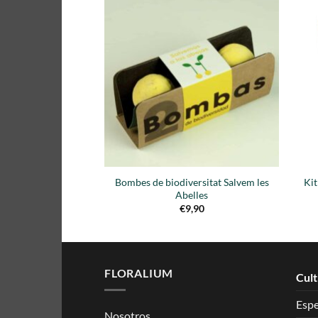
Añadir
a la
lista de
deseos
Bombes de biodiversitat Salvem les
Ki
Abelles
€
9,90
FLORALIUM
Cult
Esp
Nosotros