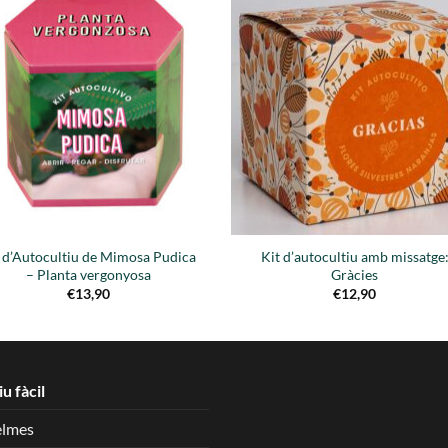
Añadir
Aña
a la
a 
lista de
list
deseos
des
t d’Autocultiu de Mimosa Pudica
Kit d’autocultiu amb missatge
– Planta vergonyosa
Gràcies
€
13,90
€
12,90
iu fàcil
elmes