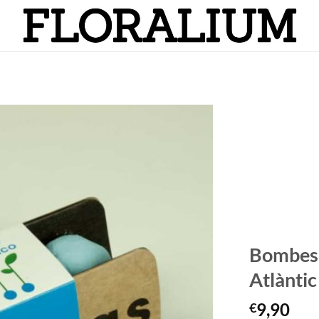
Añadir
a la
lista
de
deseos
Bombes d
Atlàntic
9,90
€