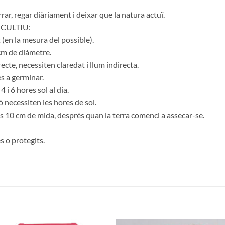
rar, regar diàriament i deixar que la natura actuï.
CULTIU:
en la mesura del possible).
cm de diàmetre.
recte, necessiten claredat i llum indirecta.
s a germinar.
i 6 hores sol al dia.
ò necessiten les hores de sol.
ls 10 cm de mida, després quan la terra comenci a assecar-se.
s o protegits.