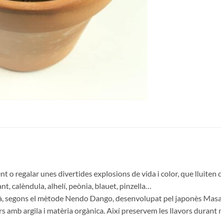
o regalar unes divertides explosions de vida i color, que lluiten d
, calèndula, alhelí, peònia, blauet, pinzella…
mà, segons el mètode Nendo Dango, desenvolupat pel japonès Mas
rs amb argila i matèria orgànica. Així preservem les llavors durant 