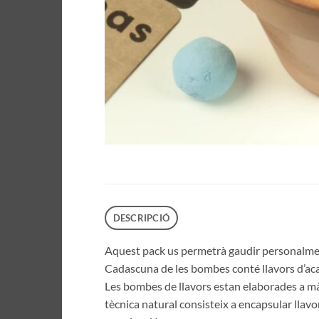
DESCRIPCIÓ
Aquest pack us permetrà gaudir personalment 
Cadascuna de les bombes conté llavors d’acant
Les bombes de llavors estan elaborades a 
tècnica natural consisteix a encapsular llavo