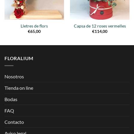
Lletres de flors
Capsa de 12 roses vermelles
€
65,00
€
114,00
FLORALIUM
Nosotros
Tienda on line
Bodas
FAQ
Contacto
Aviso legal