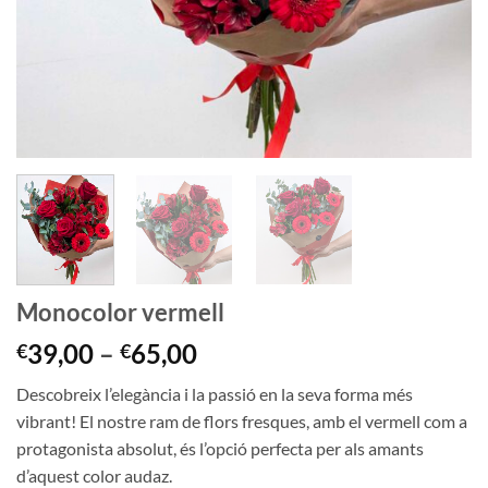
Monocolor vermell
Interval
39,00
–
65,00
€
€
de
Descobreix l’elegància i la passió en la seva forma més
preus:
vibrant! El nostre ram de flors fresques, amb el vermell com a
€39,00
protagonista absolut, és l’opció perfecta per als amants
a
d’aquest color audaz.
€65,00