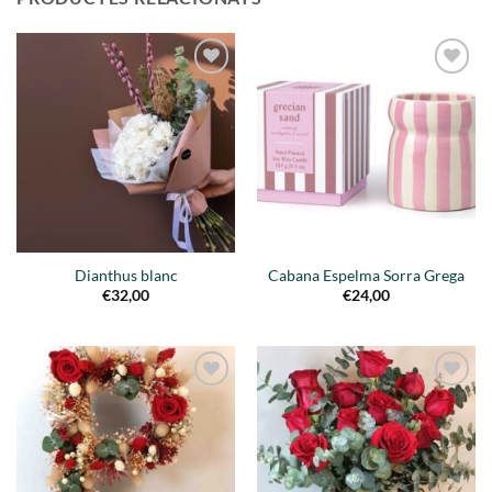
Añadir
Añadir
a la
a la
lista de
lista de
deseos
deseos
Dianthus blanc
Cabana Espelma Sorra Grega
€
32,00
€
24,00
Añadir
Añadir
a la
a la
lista de
lista de
deseos
deseos