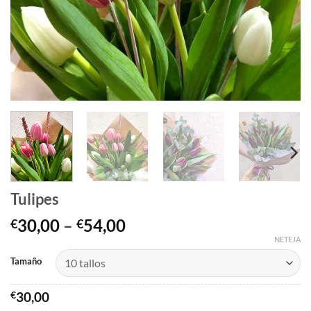
Tulipes
Interval
30,00
–
54,00
€
€
de
NETEJA
preus:
Tamaño
€30,00
a
€
30,00
€54,00