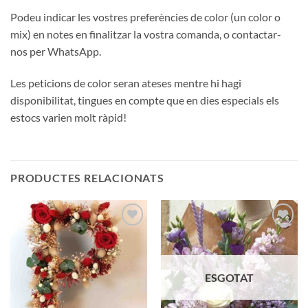
Podeu indicar les vostres preferències de color (un color o
mix) en notes en finalitzar la vostra comanda, o contactar-
nos per WhatsApp.
Les peticions de color seran ateses mentre hi hagi
disponibilitat, tingues en compte que en dies especials els
estocs varien molt ràpid!
PRODUCTES RELACIONATS
Añadir
Añadir
a la
a la
lista de
lista de
deseos
deseos
ESGOTAT