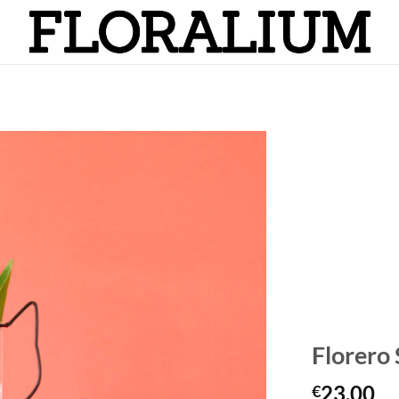
Añadir
a la
lista
de
deseos
Florero 
23,00
€