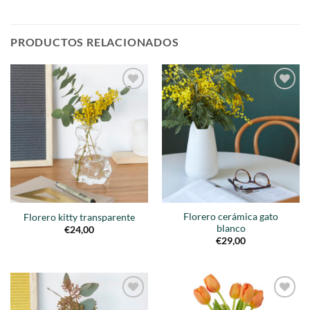
PRODUCTOS RELACIONADOS
Añadir
Añadir
a la
a la
lista de
lista de
deseos
deseos
Florero cerámica gato
Florero kitty transparente
blanco
€
24,00
€
29,00
Añadir
Añadir