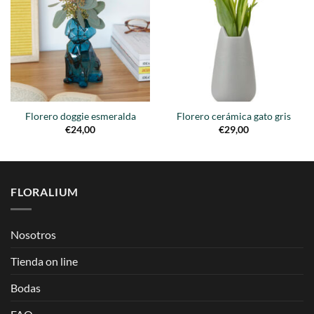
a la
a la
lista de
lista de
deseos
deseos
Florero doggie esmeralda
Florero cerámica gato gris
€
24,00
€
29,00
FLORALIUM
Nosotros
Tienda on line
Bodas