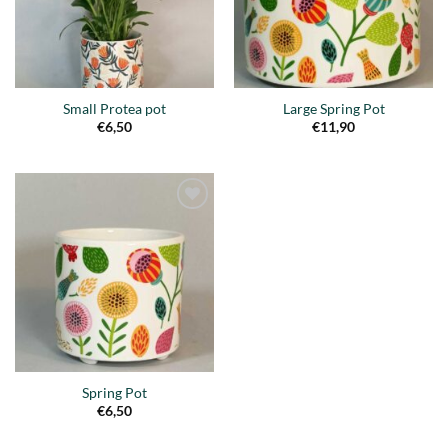
Small Protea pot
Large Spring Pot
€
6,50
€
11,90
Añadir
a la
lista de
deseos
Spring Pot
€
6,50