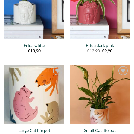
lista de
lista de
deseos
deseos
Frida white
Frida dark pink
Original
Current
€
13,90
€
13,90
€
9,90
price
price
was:
is:
€13,90.
€9,90.
Añadir
Añadir
a la
a la
lista de
lista de
deseos
deseos
Large Cat life pot
Small Cat life pot