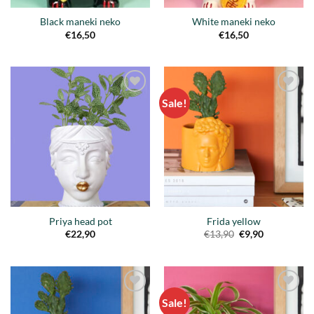
Black maneki neko
White maneki neko
€
16,50
€
16,50
Sale!
Añadir
Añadir
a la
a la
lista de
lista de
deseos
deseos
Priya head pot
Frida yellow
Original
Current
€
22,90
€
13,90
€
9,90
price
price
was:
is:
€13,90.
€9,90.
Sale!
Añadir
Añadir
a la
a la