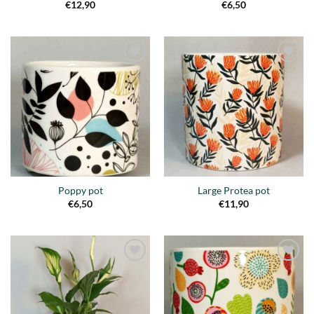
€
12,90
€
6,50
Añadir
Añadir
a la
a la
lista de
lista de
deseos
deseos
Poppy pot
Large Protea pot
€
6,50
€
11,90
Añadir
Añadir
a la
a la
lista de
lista de
deseos
deseos