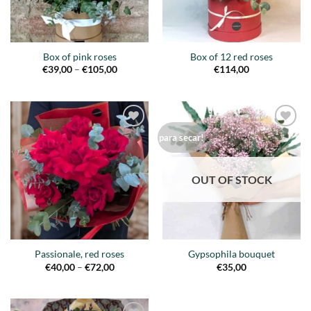
Box of pink roses
Box of 12 red roses
Price
€
39,00
–
€
105,00
€
114,00
range:
€39,00
through
€105,00
Añadir
Añadir
para secar!
a la
a la
lista de
lista de
deseos
deseos
OUT OF STOCK
Passionale, red roses
Gypsophila bouquet
Price
€
40,00
–
€
72,00
€
35,00
range:
€40,00
through
€72,00