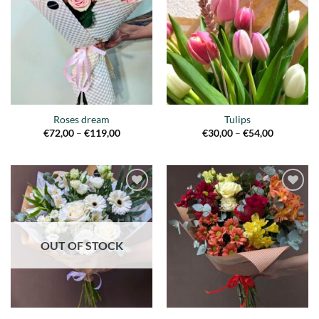
a la
a la
lista de
lista de
deseos
deseos
Roses dream
Tulips
Price
Price
€
72,00
–
€
119,00
€
30,00
–
€
54,00
range:
range:
€72,00
€30,00
through
through
€119,00
€54,00
Añadir
Añadir
a la
a la
lista de
lista de
deseos
deseos
OUT OF STOCK