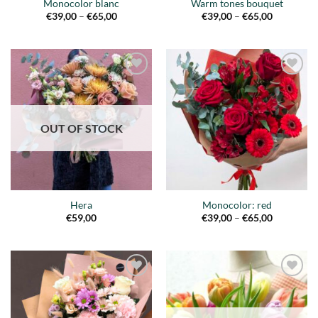
Monocolor blanc
Warm tones bouquet
Price
Price
€
39,00
–
€
65,00
€
39,00
–
€
65,00
range:
range:
€39,00
€39,00
through
through
€65,00
€65,00
Añadir
Añadir
a la
a la
lista de
lista de
deseos
deseos
OUT OF STOCK
Hera
Monocolor: red
Price
€
59,00
€
39,00
–
€
65,00
range:
€39,00
through
€65,00
Añadir
Añadir
a la
a la
lista de
lista de
deseos
deseos