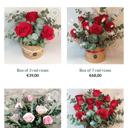
€44,00
through
€159,00
Añadir
Añadir
a la
a la
lista de
lista de
deseos
deseos
Box of 3 red roses
Box of 7 red roses
€
39,00
€
68,00
Añadir
Añadir
a la
a la
lista de
lista de
deseos
deseos