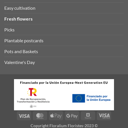
Easy cultivation
Fresh flowers
Picks
Plantable postcards
Pots and Baskets
Valentine's Day
Visa
MasterCard
Apple
Google
Square
Visa
Pay
Pay
Electron
Copyright Floralium Floristes-2023 ©