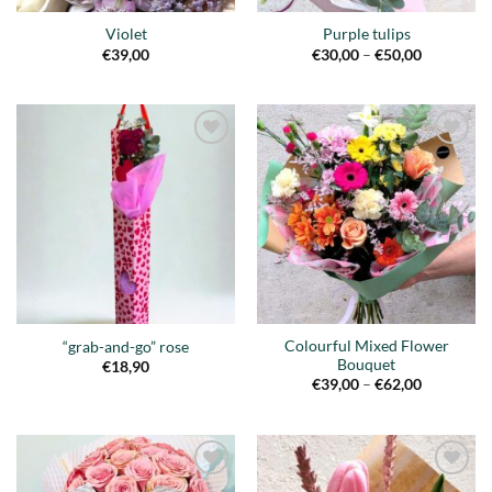
Violet
Purple tulips
Price
€
39,00
€
30,00
–
€
50,00
range:
€30,00
through
€50,00
Añadir
Añadir
a la
a la
lista de
lista de
deseos
deseos
Colourful Mixed Flower
“grab-and-go” rose
Bouquet
€
18,90
Price
€
39,00
–
€
62,00
range:
€39,00
through
€62,00
Añadir
Añadir