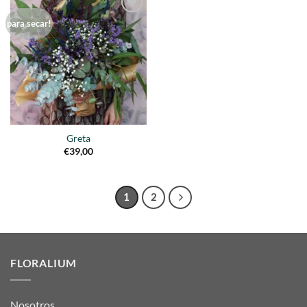
Añadir
para secar!
a la
lista de
deseos
Greta
€
39,00
1
2
FLORALIUM
Nosotros