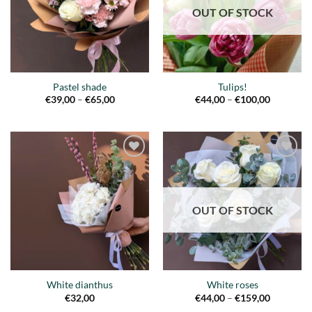
OUT OF STOCK
Pastel shade
Tulips!
Price
Price
€
39,00
–
€
65,00
€
44,00
–
€
100,00
range:
range:
€39,00
€44,00
through
through
€65,00
€100,00
Añadir
Añadir
a la
a la
lista de
lista de
deseos
deseos
OUT OF STOCK
White dianthus
White roses
Price
€
32,00
€
44,00
–
€
159,00
range: